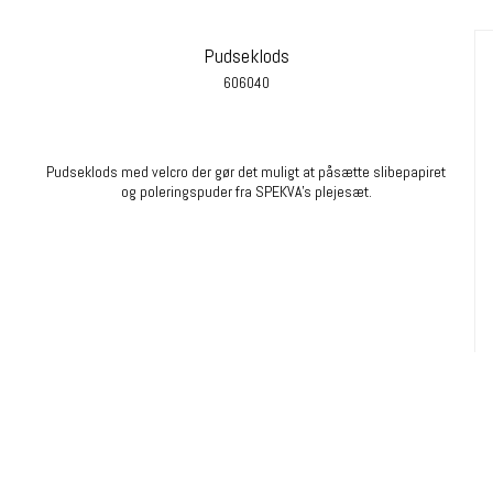
Pudseklods
606040
Pudseklods med velcro der gør det muligt at påsætte slibepapiret
og poleringspuder fra SPEKVA's plejesæt.