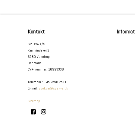
Kontakt
Informat
SPEKVA A/S
Kærmindevej 2
6580 Vamdrup
Danmark
CVR-nummer
:
16993336
Telefonnr.
:
+45 7558 2511
E-mail
:
spekva@spekva.dk
Sitemap