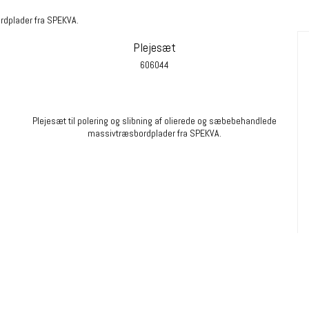
ordplader fra SPEKVA.
Plejesæt
606044
Plejesæt til polering og slibning af olierede og sæbebehandlede
massivtræsbordplader fra SPEKVA.