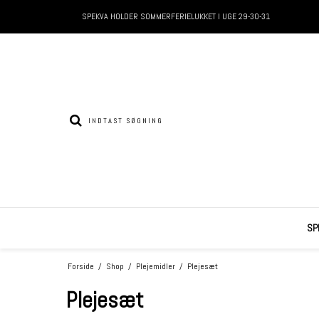
SPEKVA HOLDER SOMMERFERIELUKKET I UGE 29-30-31
SP
Forside
/
Shop
/
Plejemidler
/
Plejesæt
Plejesæt