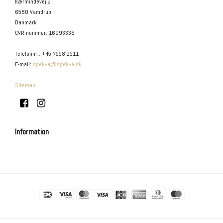
Kærmindevej 2
6580 Vamdrup
Danmark
CVR-nummer
:
16993336
Telefonnr.
:
+45 7558 2511
E-mail
:
spekva@spekva.dk
Sitemap
Information